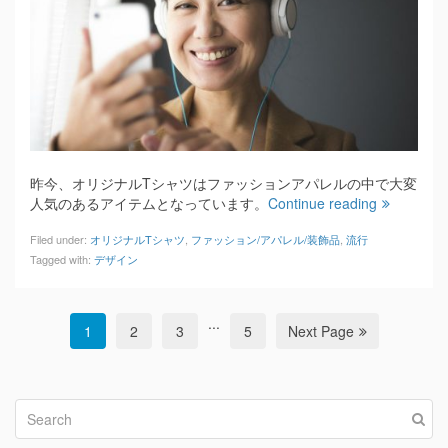
昨今、オリジナルTシャツはファッションアパレルの中で大変
人気のあるアイテムとなっています。
Continue reading
Filed under:
オリジナルTシャツ
,
ファッション/アパレル/装飾品
,
流行
Tagged with:
デザイン
...
1
2
3
5
Next Page